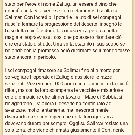
stato per l’eroe di nome Zaltug, un essere divino che
impedì che la vita venisse completamente dissolta su
Salimar. Con incredibili poteri e l’aiuto di sei compagni
riuscì a fermare la progressione del deserto, insegnò le
basi della civiltà e donò la conoscenza perduta nella
magia ai sopravvissuti così che potessero rifondare ciò
che era stato distrutto. Una volta esaurito il suo scopo se
ne andò con la promessa però di tornare se il mondo fosse
stato ancora in pericolo.
I sei compagni rimasero su Salimar fino alla morte per
sorvegliare l’ operato di Zaltug e assistere le razze
senzienti. Vissero per 1000 anni circa , anni in cui la civiltà
rifiorì, ma con la loro scomparsa le vecchie e misteriose
energie magiche che alimentavano il Mare di Sabbia si
rinvigorirono. Da allora il deserto ha continuato ad
avanzare, molto lentamente, ma inesorabilmente
divorando nazioni e imperi che nella loro ignoranza
dovevano durare per sempre. Oggi su Salimar resiste una
sola terra, che viene chiamata giustamente il Continente