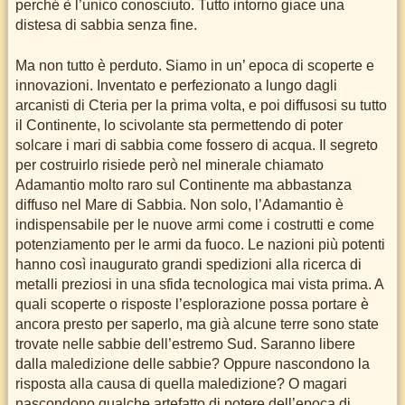
perché è l’unico conosciuto. Tutto intorno giace una
distesa di sabbia senza fine.
Ma non tutto è perduto. Siamo in un’ epoca di scoperte e
innovazioni. Inventato e perfezionato a lungo dagli
arcanisti di Cteria per la prima volta, e poi diffusosi su tutto
il Continente, lo scivolante sta permettendo di poter
solcare i mari di sabbia come fossero di acqua. Il segreto
per costruirlo risiede però nel minerale chiamato
Adamantio molto raro sul Continente ma abbastanza
diffuso nel Mare di Sabbia. Non solo, l’Adamantio è
indispensabile per le nuove armi come i costrutti e come
potenziamento per le armi da fuoco. Le nazioni più potenti
hanno così inaugurato grandi spedizioni alla ricerca di
metalli preziosi in una sfida tecnologica mai vista prima. A
quali scoperte o risposte l’esplorazione possa portare è
ancora presto per saperlo, ma già alcune terre sono state
trovate nelle sabbie dell’estremo Sud. Saranno libere
dalla maledizione delle sabbie? Oppure nascondono la
risposta alla causa di quella maledizione? O magari
nascondono qualche artefatto di potere dell’epoca di