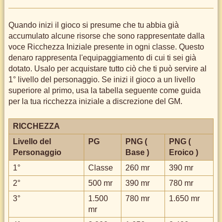
Quando inizi il gioco si presume che tu abbia già
accumulato alcune risorse che sono rappresentate dalla
voce Ricchezza Iniziale presente in ogni classe. Questo
denaro rappresenta l'equipaggiamento di cui ti sei già
dotato. Usalo per acquistare tutto ciò che ti può servire al
1° livello del personaggio. Se inizi il gioco a un livello
superiore al primo, usa la tabella seguente come guida
per la tua ricchezza iniziale a discrezione del GM.
RICCHEZZA
Livello del
PG
PNG (
PNG (
Personaggio
Base )
Eroico )
1°
Classe
260 mr
390 mr
2°
500 mr
390 mr
780 mr
3°
1.500
780 mr
1.650 mr
mr