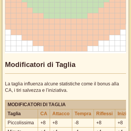
Modificatori di Taglia
La taglia influenza alcune statistiche come il bonus alla
CA, i tiri salvezza e l'iniziativa.
MODIFICATORI DI TAGLIA
Taglia
CA
Attacco
Tempra
Riflessi
Inizia
Piccolissima
+8
+8
-8
+8
+8