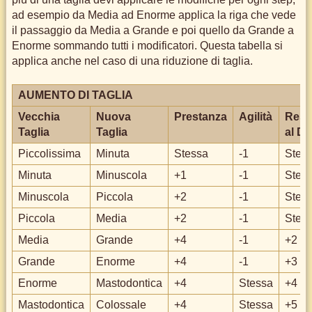
ad esempio da Media ad Enorme applica la riga che vede
il passaggio da Media a Grande e poi quello da Grande a
Enorme sommando tutti i modificatori. Questa tabella si
applica anche nel caso di una riduzione di taglia.
AUMENTO DI TAGLIA
Vecchia
Nuova
Prestanza
Agilità
Resi
Taglia
Taglia
al D
Piccolissima
Minuta
Stessa
-1
Stes
Minuta
Minuscola
+1
-1
Stes
Minuscola
Piccola
+2
-1
Stes
Piccola
Media
+2
-1
Stes
Media
Grande
+4
-1
+2
Grande
Enorme
+4
-1
+3
Enorme
Mastodontica
+4
Stessa
+4
Mastodontica
Colossale
+4
Stessa
+5