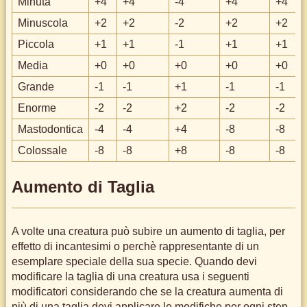
Minuta
+4
+4
-4
+4
+4
Minuscola
+2
+2
-2
+2
+2
Piccola
+1
+1
-1
+1
+1
Media
+0
+0
+0
+0
+0
Grande
-1
-1
+1
-1
-1
Enorme
-2
-2
+2
-2
-2
Mastodontica
-4
-4
+4
-8
-8
Colossale
-8
-8
+8
-8
-8
Aumento di Taglia
A volte una creatura può subire un aumento di taglia, per
effetto di incantesimi o perchè rappresentante di un
esemplare speciale della sua specie. Quando devi
modificare la taglia di una creatura usa i seguenti
modificatori considerando che se la creatura aumenta di
più di una taglia devi applicare le modifiche per ogni step,