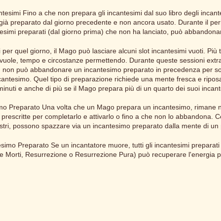
esimi Fino a che non prepara gli incantesimi dal suo libro degli incant
già preparato dal giorno precedente e non ancora usato. Durante il per
simi preparati (dal giorno prima) che non ha lanciato, può abbandonarne
er quel giorno, il Mago può lasciare alcuni slot incantesimi vuoti. Più t
 vuole, tempo e circostanze permettendo. Durante queste sessioni extra
via, non può abbandonare un incantesimo preparato in precedenza per sos
ncantesimo. Quel tipo di preparazione richiede una mente fresca e ripo
nuti e anche di più se il Mago prepara più di un quarto dei suoi incant
mo Preparato Una volta che un Mago prepara un incantesimo, rimane ne
scritte per completarlo e attivarlo o fino a che non lo abbandona. Certi 
mostri, possono spazzare via un incantesimo preparato dalla mente di un
imo Preparato Se un incantatore muore, tutti gli incantesimi preparat
 Morti, Resurrezione o Resurrezione Pura) può recuperare l'energia p