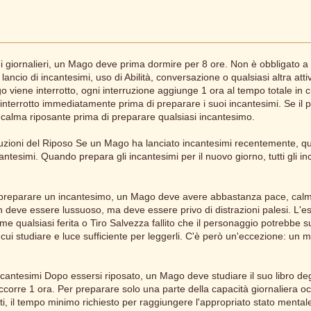
mi giornalieri, un Mago deve prima dormire per 8 ore. Non è obbligato 
ncio di incantesimi, uso di Abilità, conversazione o qualsiasi altra atti
ago viene interrotto, ogni interruzione aggiunge 1 ora al tempo totale in
ninterrotto immediatamente prima di preparare i suoi incantesimi. Se il
alma riposante prima di preparare qualsiasi incantesimo.
ruzioni del Riposo Se un Mago ha lanciato incantesimi recentemente, qu
antesimi. Quando prepara gli incantesimi per il nuovo giorno, tutti gli i
preparare un incantesimo, un Mago deve avere abbastanza pace, calm
 deve essere lussuoso, ma deve essere privo di distrazioni palesi. L'e
 qualsiasi ferita o Tiro Salvezza fallito che il personaggio potrebbe s
 da cui studiare e luce sufficiente per leggerli. C'è però un'eccezione: 
antesimi Dopo essersi riposato, un Mago deve studiare il suo libro degli
 occorre 1 ora. Per preparare solo una parte della capacità giornaliera
il tempo minimo richiesto per raggiungere l'appropriato stato mental