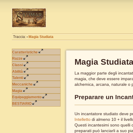
Traccia:
Magia Studiata
•
Caratteristiche
Razze
Magia Studiat
Classi
Abilità
La maggior parte degli incantato
Talenti
magia, che deve essere imparat
alchemica, arcana, naturale o p
Meccaniche
Magia
Preparare un Incan
Equipaggiamento
BESTIARIO
Un incantatore studiato deve pr
Intelletto
di almeno 10 + il livel
Questi incantesimi sono quelli 
preparati può lanciarli a suo p