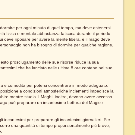
a dormire per ogni minuto di quel tempo, ma deve astenersi
vità fisica o mentale abbastanza faticosa durante il periodo
 cui deve riposare per avere la mente libera, e il mago deve
 personaggio non ha bisogno di dormire per qualche ragione,
esto prosciugamento delle sue risorse riduce la sua
ncantesimi che ha lanciato nelle ultime 8 ore contano nel suo
a e comodità per potersi concentrare in modo adeguato.
sposizione a condizioni atmosferiche inclementi impedisce la
ubire mentre studia. I Maghi, inoltre, devono avere accesso
un mago può preparare un incantesimo Lettura del Magico
 incantesimi per preparare gli incantesimi giornalieri. Per
 occorre una quantità di tempo proporzionalmente più breve,
e.