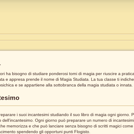
a
ri ha bisogno di studiare ponderosi tomi di magia per riuscire a pratica
a e appresa prende il nome di Magia Studiata. La tua classe ti indiche
sichica e se appartiene alla sottobranca della magia studiata o innata.
tesimo
eparare i suoi incantesimi studiando il suo libro di magia ogni giorno
lo dell'incantesimo. Ogni giorno può preparare un numero di incantesimi pa
che memorizza e che può lanciare senza bisogno di scritti magici come l
iacimento spendendo gli opportuni punti Flogisto.