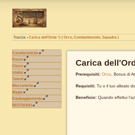
Traccia:
Carica dell'Orda ⮌ ( Orco, Combattimento, Squadra )
•
Caratteristiche
Razze
Carica dell'Or
Classi
Abilità
Prerequisiti:
Orco
, Bonus di At
Talenti
Meccaniche
Requisiti:
Tu o il tuo alleato 
Magia
Beneficio:
Quando effettui l'a
Equipaggiamento
BESTIARIO