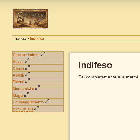
Traccia:
Indifeso
•
Caratteristiche
Razze
Indifeso
Classi
Abilità
Sei completamente alla mercé d
Talenti
Meccaniche
Magia
Equipaggiamento
BESTIARIO